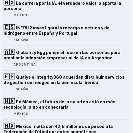
🇲🇽
La carrera por la IA: el verdadero valor lo aporta la
persona
MÉXICO
🇪🇸
INERH2 investigará la recarga eléctrica y de
hidrógeno entre España y Portugal
ESPAÑA
🇦🇷
Globant y Egg ponen el foco en las personas para
ampliar la adopción empresarial de IA en Argentina
ARGENTINA
🇪🇸
Qualys e Integrity360 acuerdan distribuir servicios
de gestión de riesgos en la península ibérica
ESPAÑA
🇲🇽
En México, el futuro de la salud no está en más
tecnología, sino en conectarla
MÉXICO
🇲🇽
México multa con 42,8 millones de pesos a la
Federación de Fútbol por datos biométricos