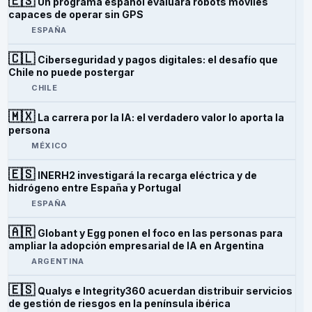
🇪🇸
Un programa español evaluará robots móviles
capaces de operar sin GPS
ESPAÑA
🇨🇱
Ciberseguridad y pagos digitales: el desafío que
Chile no puede postergar
CHILE
🇲🇽
La carrera por la IA: el verdadero valor lo aporta la
persona
MÉXICO
🇪🇸
INERH2 investigará la recarga eléctrica y de
hidrógeno entre España y Portugal
ESPAÑA
🇦🇷
Globant y Egg ponen el foco en las personas para
ampliar la adopción empresarial de IA en Argentina
ARGENTINA
🇪🇸
Qualys e Integrity360 acuerdan distribuir servicios
de gestión de riesgos en la península ibérica