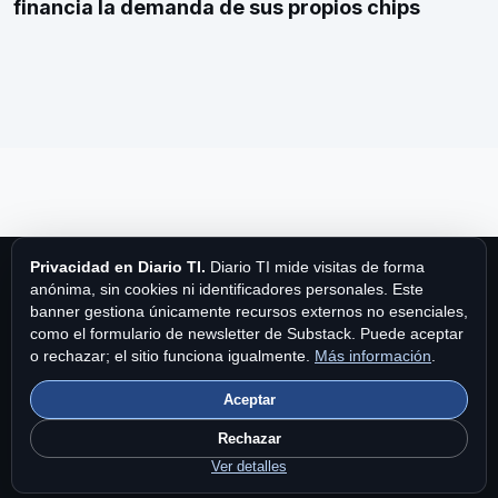
financia la demanda de sus propios chips
Privacidad en Diario TI.
Diario TI mide visitas de forma
anónima, sin cookies ni identificadores personales. Este
banner gestiona únicamente recursos externos no esenciales,
como el formulario de newsletter de Substack. Puede aceptar
Diario TI
o rechazar; el sitio funciona igualmente.
Más información
.
Aceptar
Diario TI es una publicación de MPA Publishing International Ltd.
Fundado en 1997.
Contacto
|
Privacidad y cookies
|
Brand Story
Rechazar
en Diario TI
.
Ver detalles