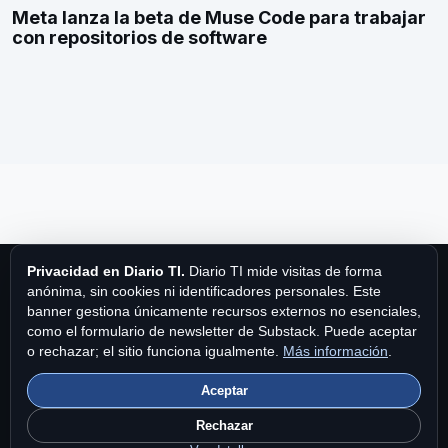
Meta lanza la beta de Muse Code para trabajar
con repositorios de software
Privacidad en Diario TI.
Diario TI mide visitas de forma
anónima, sin cookies ni identificadores personales. Este
banner gestiona únicamente recursos externos no esenciales,
como el formulario de newsletter de Substack. Puede aceptar
Diario TI
o rechazar; el sitio funciona igualmente.
Más información
.
Aceptar
Diario TI es una publicación de MPA Publishing International Ltd.
Fundado en 1997.
Contacto
|
Privacidad y cookies
|
Brand Story
Rechazar
en Diario TI
.