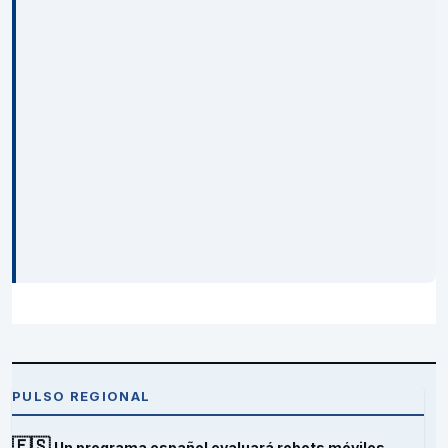
PULSO REGIONAL
🇪🇸
Un programa español evaluará robots móviles