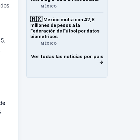
idos
MÉXICO
🇲🇽
México multa con 42,8
millones de pesos a la
Federación de Fútbol por datos
biométricos
25.
MÉXICO
,
Ver todas las noticias por país
→
de
3