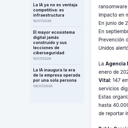
La IA ya no es ventaja
ransomware 
competitiva: es
impacto en m
infraestructura
16/07/2026
En junio de 2
En septiembr
El mayor ecosistema
digital jamás
Prevención d
construido y sus
lecciones de
Unidos alert
ciberseguridad
15/07/2026
La
Agencia 
La IA inaugura la era
enero de 202
de la empresa operada
Vital
: 147 e
por una sola persona
08/07/2026
servicios dig
Estas organi
hasta 40.00
de reportar 