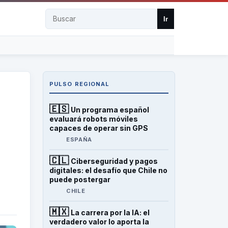
Buscar
Ir
PULSO REGIONAL
🇪🇸
Un programa español
evaluará robots móviles
capaces de operar sin GPS
ESPAÑA
🇨🇱
Ciberseguridad y pagos
digitales: el desafío que Chile no
puede postergar
CHILE
🇲🇽
La carrera por la IA: el
verdadero valor lo aporta la