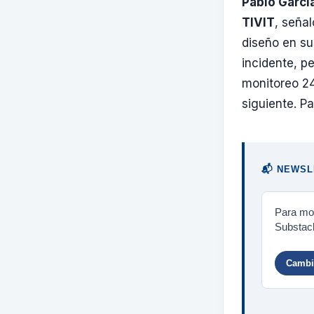
Pablo Garcí
TIVIT
, seña
diseño en su
incidente, p
monitoreo 24
siguiente. P
📬 NEWSL
Para mos
Substack
Cambia