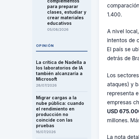
complementos
comparación
para preparar
clases, estudiar y
1.400.
crear materiales
educativos
05/08/2026
A nivel local
intentos de 
OPINIÓN
El país se u
detrás de Br
La crítica de Nadella a
los laboratorios de IA
también alcanzaría a
Los sectore
Microsoft
ataques) y b
28/07/2026
representa 
Migrar cargas a la
empresas ch
nube pública: cuando
el rendimiento en
USD 675.00
producción no
millones. Má
coincide con las
pruebas
16/07/2026
La nota deta