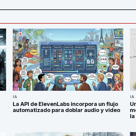
IA
IA
La API de ElevenLabs incorpora un flujo
Un
automatizado para doblar audio y video
mo
la