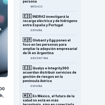
persona
MÉXICO
🇪🇸
INERH2 investigará la
recarga eléctrica y de hidrógeno
entre España y Portugal
ESPAÑA
🇦🇷
Globant y Egg ponen el
foco en las personas para
ampliar la adopción empresarial
de IA en Argentina
ARGENTINA
🇪🇸
Qualys e Integrity360
acuerdan distribuir servicios de
gestión de riesgos en la
península ibérica
ESPAÑA
100
🇲🇽
ch
,
En México, el futuro de la
salud no está en más
tecnología, sino en conectarla