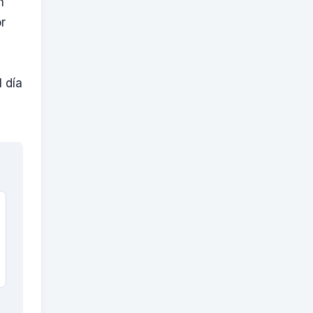
n
r
 día