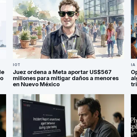
IOT
IA
de
Juez ordena a Meta aportar US$567
Op
po
millones para mitigar daños a menores
al
en Nuevo México
tr