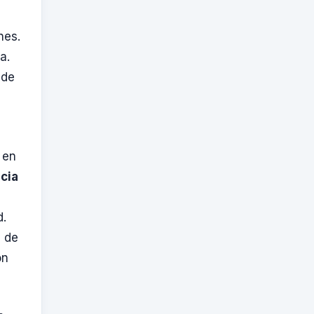
nes.
a.
 de
 en
cia
d.
s de
ón