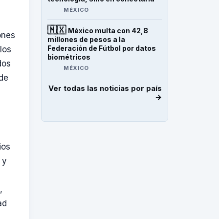
MÉXICO
🇲🇽
México multa con 42,8
ones
millones de pesos a la
Federación de Fútbol por datos
los
biométricos
dos
MÉXICO
 de
Ver todas las noticias por país
→
ios
 y
,
ad