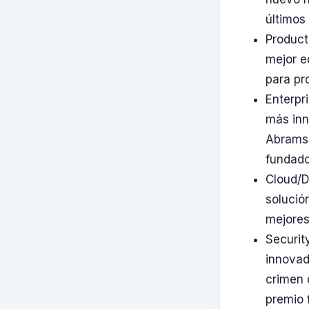
últimos
Product
mejor e
para pr
Enterpr
más inn
Abramso
fundado
Cloud/D
solució
mejores
Securit
innovad
crimen 
premio 