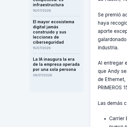
infraestructura
16/07/2026
Se premió ad
El mayor ecosistema
haya recogid
digital jamás
aporte excep
construido y sus
lecciones de
galardonado 
ciberseguridad
industria.
15/07/2026
La IA inaugura la era
Al entregar 
de la empresa operada
por una sola persona
que Andy sea
08/07/2026
de Ethernet,
PRIMEROS 15
Las demás ca
Carrier
nuevo n