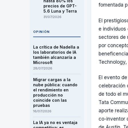
hasta 80% los
fomentada po
precios de GPT-
5.6 Luna y Terra
31/07/2026
El prestigio
e individuos
OPINIÓN
sectores de 
por concepto
La crítica de Nadella a
los laboratorios de IA
beneficencia
también alcanzaría a
Technology,
Microsoft
28/07/2026
El evento de
Migrar cargas a la
nube pública: cuando
celebración 
el rendimiento en
de todo el m
producción no
coincide con las
Tata Communi
pruebas
aporte reali
16/07/2026
co-inventor 
La IA ya no es ventaja
de Austin, T
competitiva: es