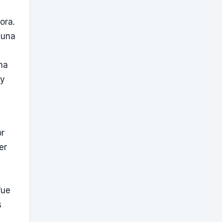
ora.
 una
na
 y
or
er
fue
s