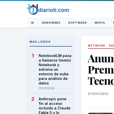
IA
HARDWARE
SOFTWARE
MOVIL
MÁS LEÍDOS
NETWORK
·
SD
Anunc
NotebookLM pasa
a llamarse Gemini
Premi
Notebook y
estrena un
entorno de nube
Tecno
para análisis de
datos
17/07/2026
27/05/2013
Anthropic pone
fin al acceso
incluido a Claude
Fable 5 y lo