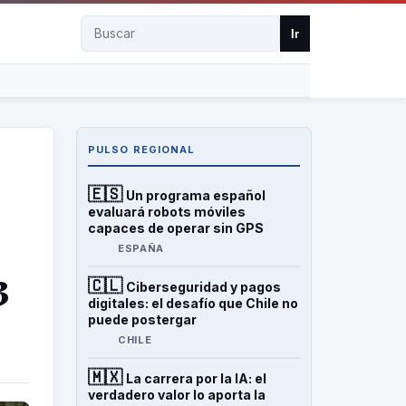
Buscar
Ir
PULSO REGIONAL
🇪🇸
Un programa español
evaluará robots móviles
capaces de operar sin GPS
ESPAÑA
3
🇨🇱
Ciberseguridad y pagos
digitales: el desafío que Chile no
puede postergar
CHILE
🇲🇽
La carrera por la IA: el
verdadero valor lo aporta la