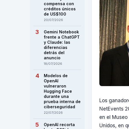
compensa con
créditos únicos
de US$100
20/07/2026
Gemini Notebook
frente a ChatGPT
y Claude: las
diferencias
detrás del
anuncio
18/07/2026
Modelos de
OpenAI
vulneraron
Hugging Face
durante una
Los ganadore
prueba interna de
ciberseguridad
NetEvents 20
22/07/2026
en el Museo 
OpenAI recorta
Unidos, en q