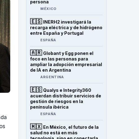
persona
MÉXICO
🇪🇸
INERH2 investigará la
recarga eléctrica y de hidrógeno
entre España y Portugal
ESPAÑA
🇦🇷
Globant y Egg ponen el
foco en las personas para
ampliar la adopción empresarial
de IA en Argentina
ARGENTINA
🇪🇸
Qualys e Integrity360
acuerdan distribuir servicios de
gestión de riesgos en la
península ibérica
ESPAÑA
ada
🇲🇽
dos
En México, el futuro de la
salud no está en más
tecnología, sino en conectarla