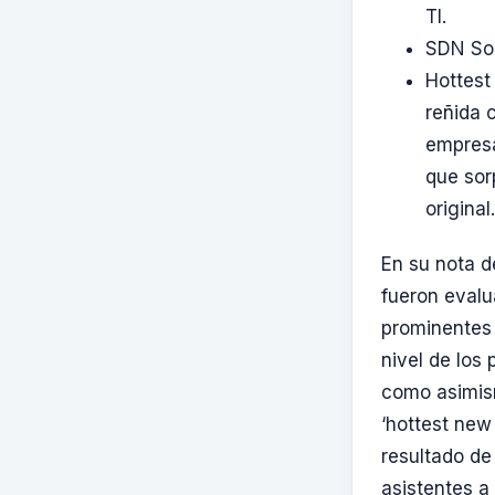
TI.
SDN Sol
Hottest
reñida 
empresa
que sor
original.
En su nota d
fueron evalu
prominentes 
nivel de los
como asimism
‘hottest new 
resultado de
asistentes a