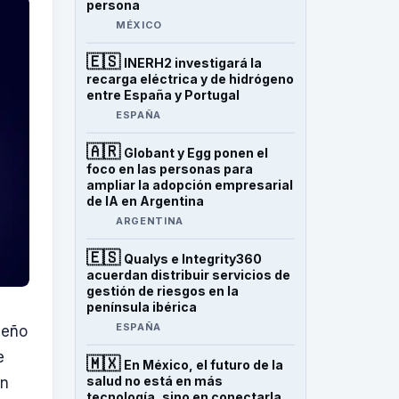
persona
MÉXICO
🇪🇸
INERH2 investigará la
recarga eléctrica y de hidrógeno
entre España y Portugal
ESPAÑA
🇦🇷
Globant y Egg ponen el
foco en las personas para
ampliar la adopción empresarial
de IA en Argentina
ARGENTINA
🇪🇸
Qualys e Integrity360
acuerdan distribuir servicios de
gestión de riesgos en la
península ibérica
ESPAÑA
seño
e
🇲🇽
En México, el futuro de la
salud no está en más
en
tecnología, sino en conectarla