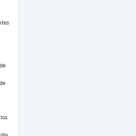
ntes
 de
 de
 los
día.