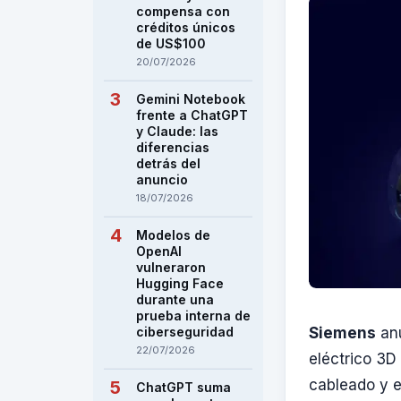
compensa con
créditos únicos
de US$100
20/07/2026
Gemini Notebook
frente a ChatGPT
y Claude: las
diferencias
detrás del
anuncio
18/07/2026
Modelos de
OpenAI
vulneraron
Hugging Face
durante una
prueba interna de
ciberseguridad
Siemens
anu
22/07/2026
eléctrico 3D
cableado y e
ChatGPT suma