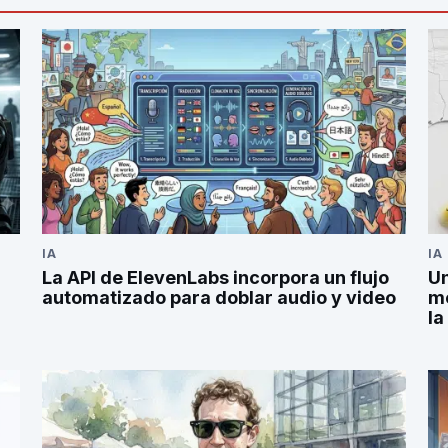
IA
IA
La API de ElevenLabs incorpora un flujo
Un
automatizado para doblar audio y video
mo
la