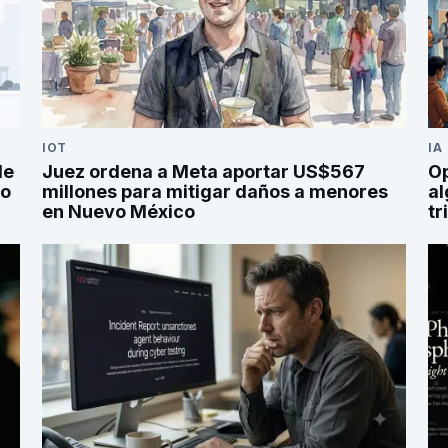
IOT
IA
de
Juez ordena a Meta aportar US$567
Op
po
millones para mitigar daños a menores
al
en Nuevo México
tr