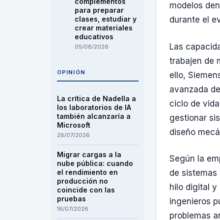
complementos
modelos dent
para preparar
clases, estudiar y
durante el 
crear materiales
educativos
Las capacida
05/08/2026
trabajen de 
OPINIÓN
ello, Siemen
avanzada de
La crítica de Nadella a
ciclo de vida
los laboratorios de IA
también alcanzaría a
gestionar si
Microsoft
diseño mecá
28/07/2026
Migrar cargas a la
Según la emp
nube pública: cuando
el rendimiento en
de sistemas 
producción no
hilo digital
coincide con las
pruebas
ingenieros pu
16/07/2026
problemas an