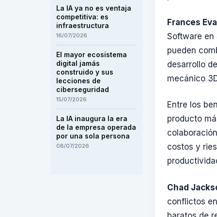
La IA ya no es ventaja
competitiva: es
Frances Ev
infraestructura
Software en 
16/07/2026
pueden combi
El mayor ecosistema
digital jamás
desarrollo de
construido y sus
mecánico 3D 
lecciones de
ciberseguridad
15/07/2026
Entre los be
producto más
La IA inaugura la era
de la empresa operada
colaboració
por una sola persona
costos y rie
08/07/2026
productivida
Chad Jacks
conflictos e
baratos de r