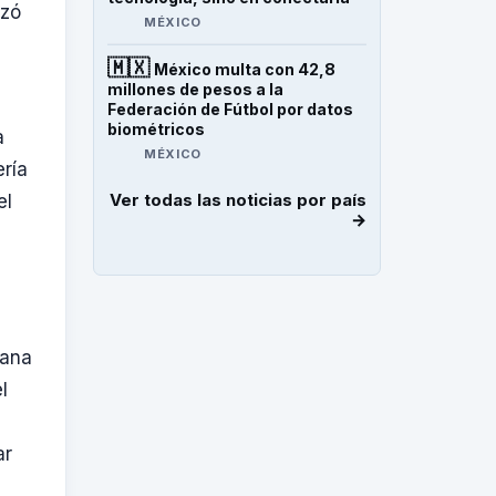
izó
MÉXICO
🇲🇽
México multa con 42,8
millones de pesos a la
Federación de Fútbol por datos
biométricos
a
MÉXICO
ería
Ver todas las noticias por país
el
→
rana
l
s
ar