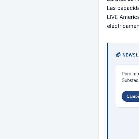
Las capacida
LIVE America
eléctricamen
📬 NEWSL
Para mos
Substack
Cambia