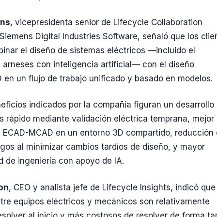
ans
, vicepresidenta senior de Lifecycle Collaboration
Siemens Digital Industries Software, señaló que los clie
nar el diseño de sistemas eléctricos —incluido el
 arneses con inteligencia artificial— con el diseño
en un flujo de trabajo unificado y basado en modelos.
neficios indicados por la compañía figuran un desarrollo
 rápido mediante validación eléctrica temprana, mejor
n ECAD-MCAD en un entorno 3D compartido, reducción
sgos al minimizar cambios tardíos de diseño, y mayor
d de ingeniería con apoyo de IA.
on
, CEO y analista jefe de Lifecycle Insights, indicó que
ntre equipos eléctricos y mecánicos son relativamente
esolver al inicio y más costosos de resolver de forma tar