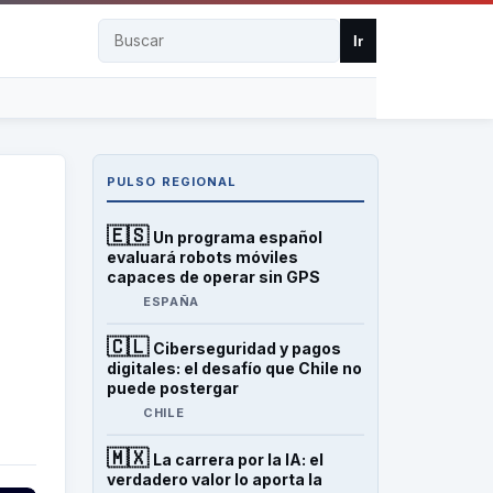
Buscar
Ir
PULSO REGIONAL
🇪🇸
Un programa español
evaluará robots móviles
capaces de operar sin GPS
ESPAÑA
🇨🇱
Ciberseguridad y pagos
digitales: el desafío que Chile no
puede postergar
CHILE
🇲🇽
La carrera por la IA: el
verdadero valor lo aporta la