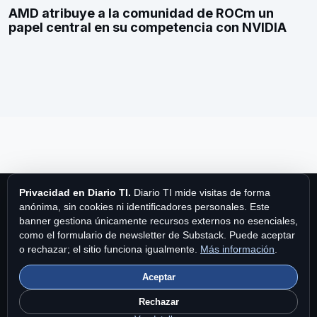
AMD atribuye a la comunidad de ROCm un
papel central en su competencia con NVIDIA
Privacidad en Diario TI.
Diario TI mide visitas de forma
anónima, sin cookies ni identificadores personales. Este
banner gestiona únicamente recursos externos no esenciales,
como el formulario de newsletter de Substack. Puede aceptar
Diario TI
o rechazar; el sitio funciona igualmente.
Más información
.
Aceptar
Diario TI es una publicación de MPA Publishing International Ltd.
Fundado en 1997.
Contacto
|
Privacidad y cookies
|
Brand Story
Rechazar
en Diario TI
.