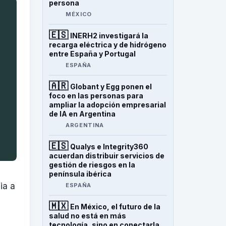
persona
MÉXICO
🇪🇸
INERH2 investigará la
recarga eléctrica y de hidrógeno
entre España y Portugal
ESPAÑA
🇦🇷
Globant y Egg ponen el
foco en las personas para
ampliar la adopción empresarial
de IA en Argentina
ARGENTINA
🇪🇸
Qualys e Integrity360
acuerdan distribuir servicios de
gestión de riesgos en la
península ibérica
ia a
ESPAÑA
🇲🇽
En México, el futuro de la
salud no está en más
tecnología, sino en conectarla