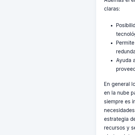
Además el en
claras:
Posibil
tecnoló
Permite 
redunda
Ayuda a
proveed
En general l
en la nube p
siempre es i
necesidades 
estrategia d
recursos y s