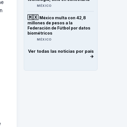
ne
MÉXICO
ón
🇲🇽
México multa con 42,8
millones de pesos a la
Federación de Fútbol por datos
biométricos
MÉXICO
Ver todas las noticias por país
→
e