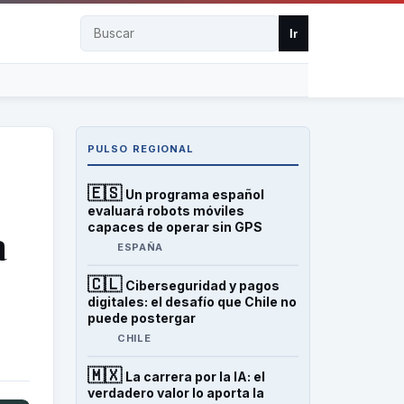
Buscar
Ir
PULSO REGIONAL
🇪🇸
Un programa español
evaluará robots móviles
capaces de operar sin GPS
a
ESPAÑA
🇨🇱
Ciberseguridad y pagos
digitales: el desafío que Chile no
puede postergar
CHILE
🇲🇽
La carrera por la IA: el
verdadero valor lo aporta la