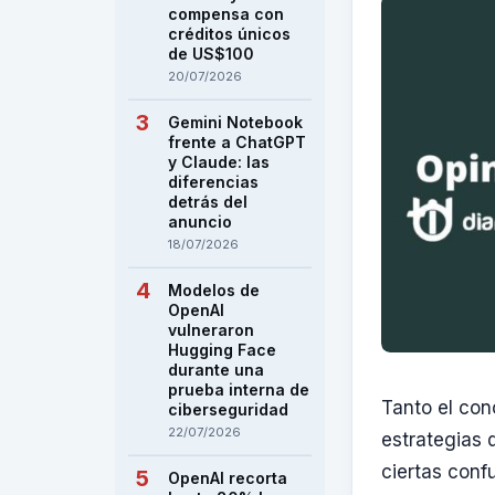
compensa con
créditos únicos
de US$100
20/07/2026
Gemini Notebook
frente a ChatGPT
y Claude: las
diferencias
detrás del
anuncio
18/07/2026
Modelos de
OpenAI
vulneraron
Hugging Face
durante una
prueba interna de
Tanto el con
ciberseguridad
22/07/2026
estrategias 
ciertas confu
OpenAI recorta