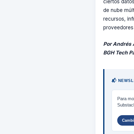
ciertos dato
de nube múlt
recursos, in
proveedores 
Por Andrés 
BGH Tech Pa
📬 NEWSL
Para mos
Substack
Cambia