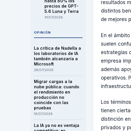
hasta 80% los
resultados m
precios de GPT-
distintos be
5.6 Luna y Terra
31/07/2026
de mejores p
OPINIÓN
En el ámbito
suelen confu
La crítica de Nadella a
estrategias 
los laboratorios de IA
también alcanzaría a
empresa impl
Microsoft
además apoya
28/07/2026
operativos. 
Migrar cargas a la
infraestructu
nube pública: cuando
el rendimiento en
producción no
Los términos
coincide con las
pruebas
tienen cierta
16/07/2026
distinción e
La IA ya no es ventaja
privados y p
competitiva: es