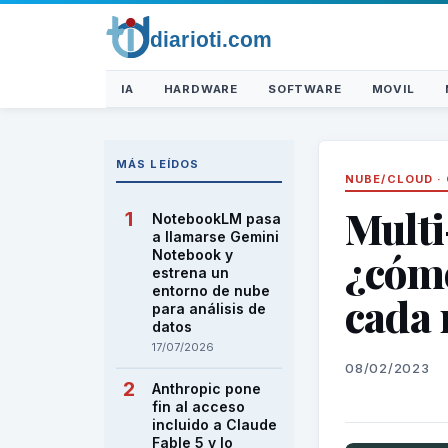
IA
HARDWARE
SOFTWARE
MOVIL
MÁS LEÍDOS
NUBE/CLOUD
·
Multi
NotebookLM pasa
a llamarse Gemini
¿cómo
Notebook y
estrena un
entorno de nube
cada 
para análisis de
datos
17/07/2026
08/02/2023
Anthropic pone
fin al acceso
incluido a Claude
Fable 5 y lo