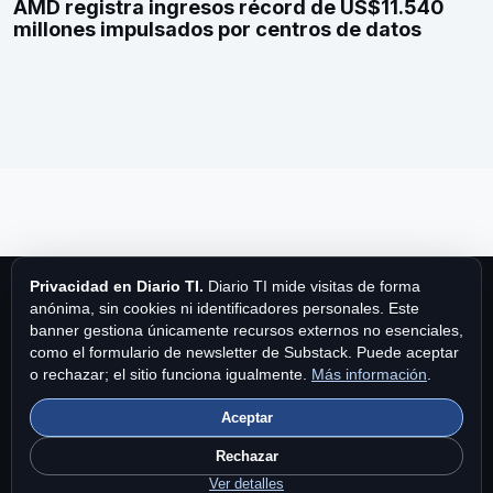
AMD registra ingresos récord de US$11.540
millones impulsados por centros de datos
Privacidad en Diario TI.
Diario TI mide visitas de forma
anónima, sin cookies ni identificadores personales. Este
banner gestiona únicamente recursos externos no esenciales,
como el formulario de newsletter de Substack. Puede aceptar
Diario TI
o rechazar; el sitio funciona igualmente.
Más información
.
Aceptar
Diario TI es una publicación de MPA Publishing International Ltd.
Fundado en 1997.
Contacto
|
Privacidad y cookies
|
Brand Story
Rechazar
en Diario TI
.
Ver detalles