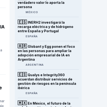
verdadero valor lo aporta la
persona
MÉXICO
🇪🇸
INERH2 investigará la
 IA
recarga eléctrica y de hidrógeno
entre España y Portugal
ESPAÑA
🇦🇷
Globant y Egg ponen el foco
la
en las personas para ampliar la
adopción empresarial de IA en
Argentina
ARGENTINA
🇪🇸
Qualys e Integrity360
acuerdan distribuir servicios de
gestión de riesgos en la península
e
ibérica
ESPAÑA
mar
🇲🇽
En México, el futuro de la
gle