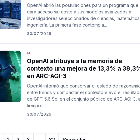
OpenAI abrió las postulaciones para un programa que
dará acceso sin costo a sus modelos avanzados a
investigadores seleccionados de ciencias, matemática
ingeniería. La primera fase contempla...
30/07/2026
IA
OpenAI atribuye a la memoria de
contexto una mejora de 13,3% a 38,3
en ARC-AGI-3
OpenAI informó que conservar el estado de razonami
entre turnos y compactar el contexto elevó el resulta
de GPT-5.6 Sol en el conjunto público de ARC-AGI-3, a
tiempo...
30/07/2026
ión
1
2
3
…
82
Siguientes