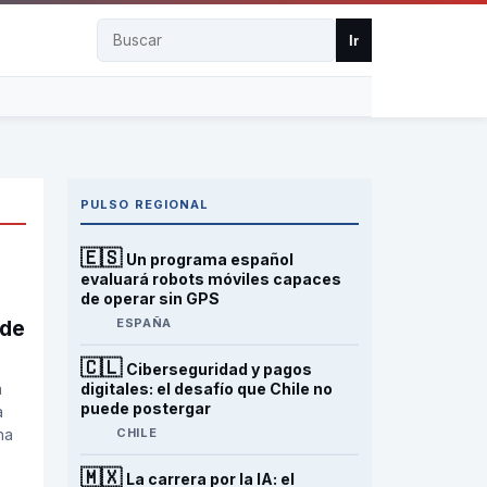
Buscar
Ir
PULSO REGIONAL
🇪🇸
Un programa español
evaluará robots móviles capaces
de operar sin GPS
ESPAÑA
 de
🇨🇱
Ciberseguridad y pagos
a
digitales: el desafío que Chile no
puede postergar
a
ha
CHILE
🇲🇽
La carrera por la IA: el