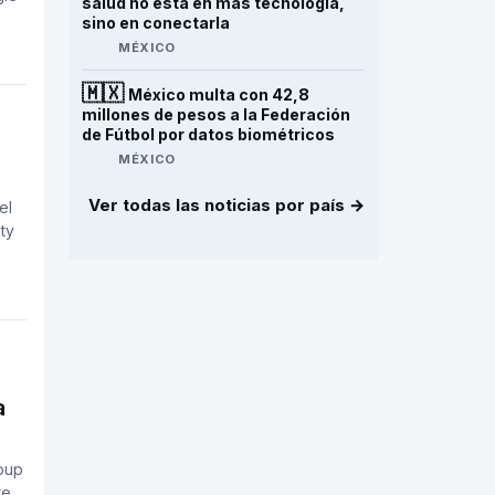
salud no está en más tecnología,
sino en conectarla
MÉXICO
🇲🇽
México multa con 42,8
millones de pesos a la Federación
de Fútbol por datos biométricos
MÉXICO
Ver todas las noticias por país →
el
ty
a
oup
te