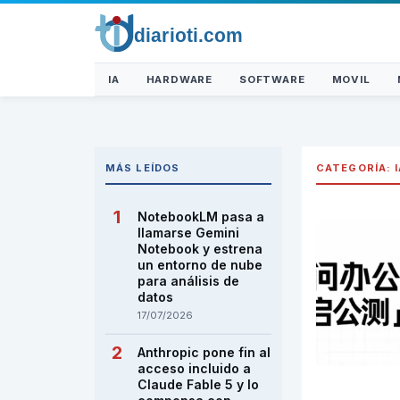
IA
HARDWARE
SOFTWARE
MOVIL
MÁS LEÍDOS
CATEGORÍA:
NotebookLM pasa a
llamarse Gemini
Notebook y estrena
un entorno de nube
para análisis de
datos
17/07/2026
Anthropic pone fin al
acceso incluido a
Claude Fable 5 y lo