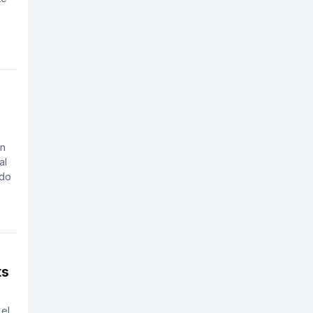
ón
al
ado
ts
 el