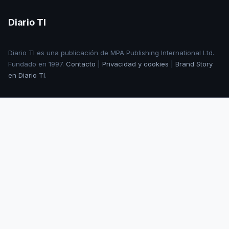
Diario TI
Diario TI es una publicación de MPA Publishing International Ltd.
Fundado en 1997.
Contacto
|
Privacidad y cookies
|
Brand Story
en Diario TI
.