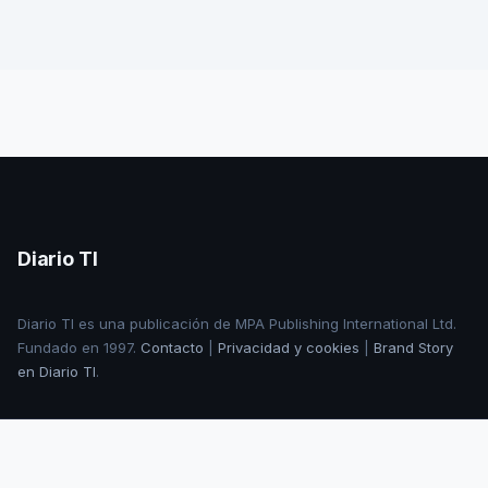
Diario TI
Diario TI es una publicación de MPA Publishing International Ltd.
Fundado en 1997.
Contacto
|
Privacidad y cookies
|
Brand Story
en Diario TI
.