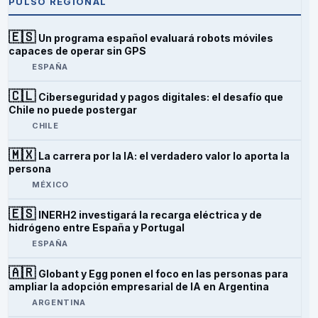
PULSO REGIONAL
🇪🇸
Un programa español evaluará robots móviles
capaces de operar sin GPS
ESPAÑA
🇨🇱
Ciberseguridad y pagos digitales: el desafío que
Chile no puede postergar
CHILE
🇲🇽
La carrera por la IA: el verdadero valor lo aporta la
persona
MÉXICO
🇪🇸
INERH2 investigará la recarga eléctrica y de
hidrógeno entre España y Portugal
ESPAÑA
🇦🇷
Globant y Egg ponen el foco en las personas para
ampliar la adopción empresarial de IA en Argentina
ARGENTINA