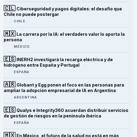
🇨🇱
Ciberseguridad y pagos digitales: el desafío que
Chile no puede postergar
CHILE
🇲🇽
La carrera por la IA: el verdadero valor lo aporta la
persona
MÉXICO
🇪🇸
INERH2 investigará la recarga eléctrica y de
hidrógeno entre España y Portugal
ESPAÑA
🇦🇷
Globant y Egg ponen el foco en las personas para
ampliar la adopción empresarial de IA en Argentina
ARGENTINA
🇪🇸
Qualys e Integrity360 acuerdan distribuir servicios
de gestión de riesgos en la península ibérica
ESPAÑA
🇲🇽
En México, el futuro de la salud no está en más