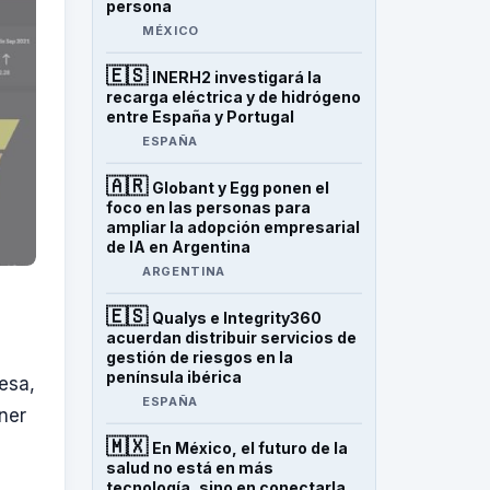
persona
MÉXICO
🇪🇸
INERH2 investigará la
recarga eléctrica y de hidrógeno
entre España y Portugal
ESPAÑA
🇦🇷
Globant y Egg ponen el
foco en las personas para
ampliar la adopción empresarial
de IA en Argentina
ARGENTINA
🇪🇸
Qualys e Integrity360
acuerdan distribuir servicios de
gestión de riesgos en la
península ibérica
esa,
ESPAÑA
ener
🇲🇽
En México, el futuro de la
salud no está en más
tecnología, sino en conectarla