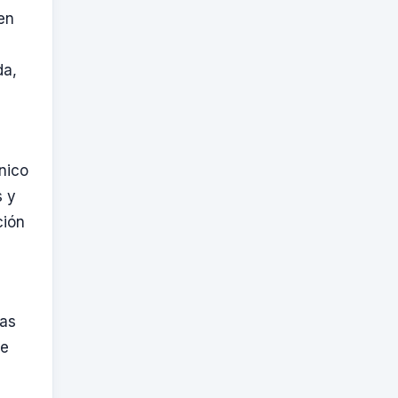
en
da,
nico
s y
ción
las
de