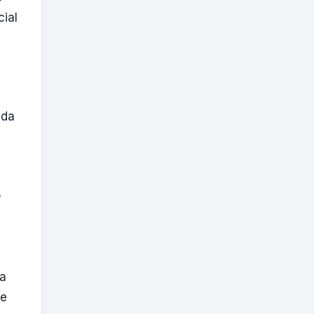
cial
ada
.
o
ta
de