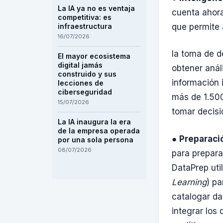
La IA ya no es ventaja
cuenta ahora 
competitiva: es
que permite 
infraestructura
16/07/2026
la toma de d
El mayor ecosistema
digital jamás
obtener anál
construido y sus
información 
lecciones de
ciberseguridad
más de 1.500
15/07/2026
tomar decisi
La IA inaugura la era
de la empresa operada
●
Preparaci
por una sola persona
08/07/2026
para prepara
DataPrep uti
Learning
) pa
catalogar dat
integrar los 