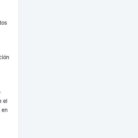
tos
ción
e
 el
a en
.