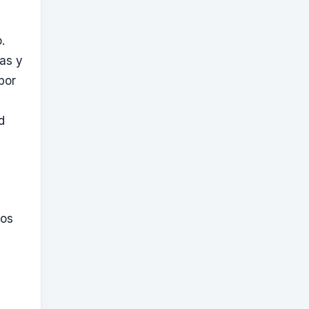
.
mas y
bor
d
ios