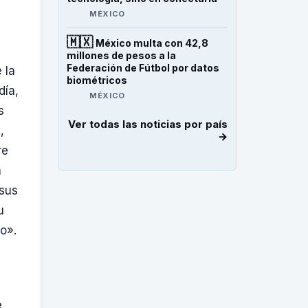
MÉXICO
🇲🇽
México multa con 42,8
millones de pesos a la
Federación de Fútbol por datos
 la
biométricos
día,
MÉXICO
s
Ver todas las noticias por país
,
→
re
a
 sus
u
ño».
e