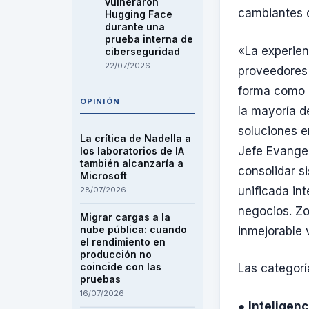
vulneraron
cambiantes d
Hugging Face
durante una
prueba interna de
«La experien
ciberseguridad
22/07/2026
proveedores 
forma como e
OPINIÓN
la mayoría d
soluciones e
La crítica de Nadella a
Jefe Evangel
los laboratorios de IA
también alcanzaría a
consolidar s
Microsoft
unificada in
28/07/2026
negocios. Zo
Migrar cargas a la
nube pública: cuando
inmejorable 
el rendimiento en
producción no
coincide con las
Las categorí
pruebas
16/07/2026
●
Inteligen