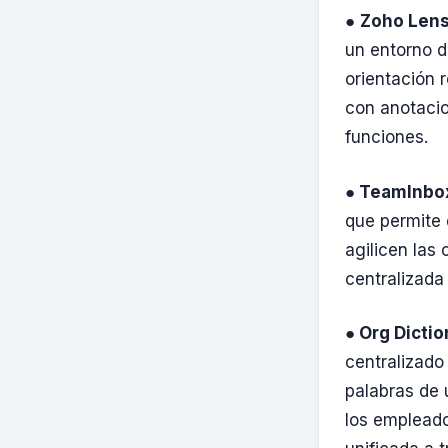
●
Zoho Len
un entorno d
orientación 
con anotacio
funciones.
●
TeamInbo
que permite 
agilicen las
centralizad
● Org Dicti
centralizado
palabras de 
los empleado