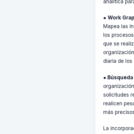
analítica pa
●
Work Gra
Mapea las in
los procesos
que se reali
organización
diaria de los
●
Búsqueda a
organización
solicitudes r
realicen pes
más precisos
La incorpor