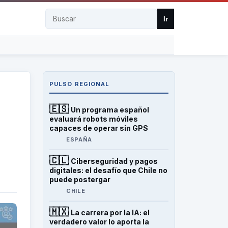
Buscar
Ir
PULSO REGIONAL
🇪🇸
Un programa español
evaluará robots móviles
capaces de operar sin GPS
ESPAÑA
🇨🇱
Ciberseguridad y pagos
digitales: el desafío que Chile no
puede postergar
CHILE
🇲🇽
La carrera por la IA: el
verdadero valor lo aporta la