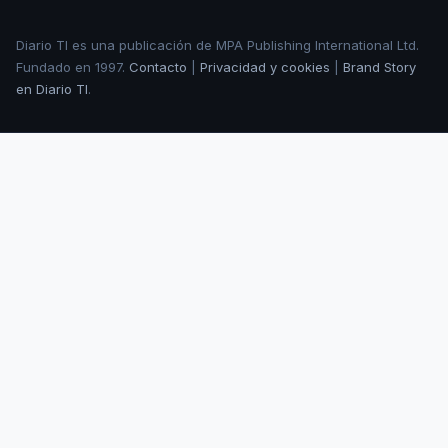
Diario TI es una publicación de MPA Publishing International Ltd.
Fundado en 1997.
Contacto
|
Privacidad y cookies
|
Brand Story
en Diario TI
.