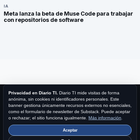
IA
Meta lanza la beta de Muse Code para trabajar
con repositorios de software
Privacidad en Diario TI.
Diario TI mide visitas de forma
anónima, sin cookies ni identificadores personales. Este
banner gestiona únicamente recursos externos no esenciales,
como el formulario de newsletter de Substack. Puede aceptar
Diario TI
o rechazar; el sitio funciona igualmente.
Más información
.
Aceptar
Diario TI es una publicación de MPA Publishing International Ltd.
Fundado en 1997.
Contacto
|
Privacidad y cookies
|
Brand Story