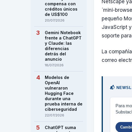
Netscape ya 
compensa con
créditos únicos
´mini-browse
de US$100
pequeño Mosa
20/07/2026
JavaScript 
Gemini Notebook
soporte par
frente a ChatGPT
y Claude: las
diferencias
La compañía 
detrás del
anuncio
correo elect
18/07/2026
Modelos de
OpenAI
vulneraron
📬 NEWSL
Hugging Face
durante una
prueba interna de
Para mos
ciberseguridad
Substack
22/07/2026
Cambia
ChatGPT suma