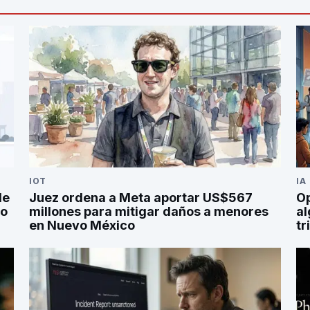
IOT
IA
de
Juez ordena a Meta aportar US$567
Op
po
millones para mitigar daños a menores
al
en Nuevo México
tr