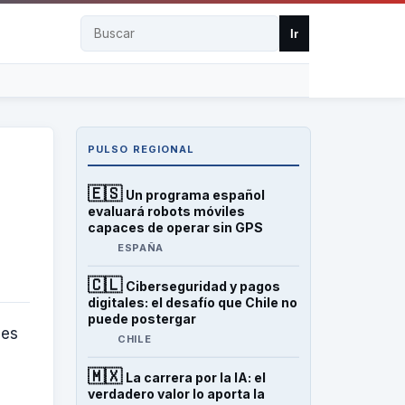
Buscar
Ir
PULSO REGIONAL
🇪🇸
Un programa español
evaluará robots móviles
capaces de operar sin GPS
ESPAÑA
🇨🇱
Ciberseguridad y pagos
digitales: el desafío que Chile no
puede postergar
les
CHILE
🇲🇽
La carrera por la IA: el
verdadero valor lo aporta la