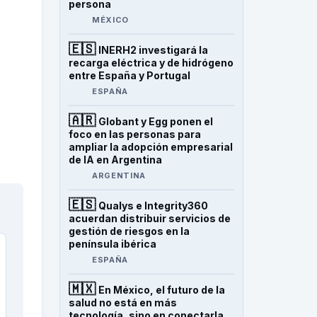
persona
MÉXICO
🇪🇸
INERH2 investigará la
recarga eléctrica y de hidrógeno
entre España y Portugal
ESPAÑA
🇦🇷
Globant y Egg ponen el
foco en las personas para
ampliar la adopción empresarial
de IA en Argentina
ARGENTINA
🇪🇸
Qualys e Integrity360
acuerdan distribuir servicios de
gestión de riesgos en la
península ibérica
ESPAÑA
🇲🇽
En México, el futuro de la
salud no está en más
tecnología, sino en conectarla