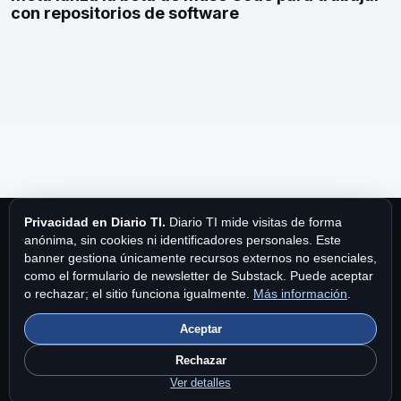
con repositorios de software
Privacidad en Diario TI.
Diario TI mide visitas de forma
anónima, sin cookies ni identificadores personales. Este
banner gestiona únicamente recursos externos no esenciales,
como el formulario de newsletter de Substack. Puede aceptar
Diario TI
o rechazar; el sitio funciona igualmente.
Más información
.
Aceptar
Diario TI es una publicación de MPA Publishing International Ltd.
Fundado en 1997.
Contacto
|
Privacidad y cookies
|
Brand Story
Rechazar
en Diario TI
.
Ver detalles