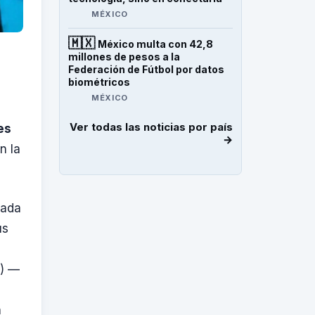
MÉXICO
🇲🇽
México multa con 42,8
millones de pesos a la
Federación de Fútbol por datos
biométricos
MÉXICO
Ver todas las noticias por país
es
→
n la
zada
us
) —
n