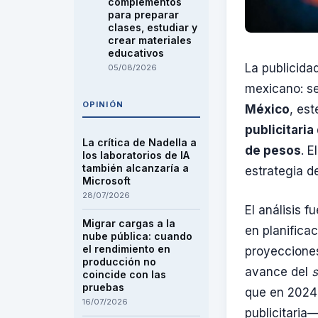
complementos
para preparar
clases, estudiar y
crear materiales
educativos
La publicida
05/08/2026
mexicano: s
OPINIÓN
México
, es
publicitaria
La crítica de Nadella a
de pesos
. 
los laboratorios de IA
también alcanzaría a
estrategia d
Microsoft
28/07/2026
El análisis 
Migrar cargas a la
en planifica
nube pública: cuando
el rendimiento en
proyecciones
producción no
avance del
s
coincide con las
pruebas
que en 202
16/07/2026
publicitaria