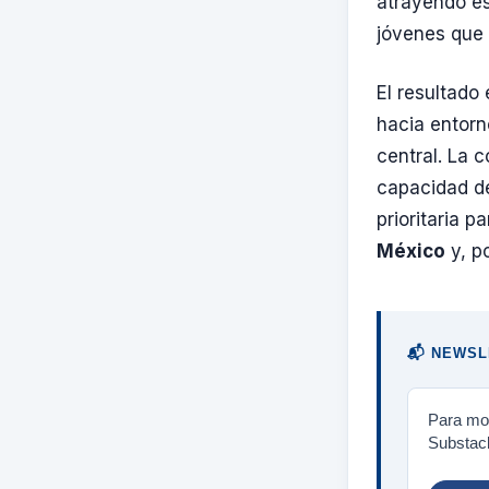
atrayendo es
jóvenes que 
El resultado
hacia entorn
central. La 
capacidad de
prioritaria p
México
y, p
📬 NEWSL
Para mos
Substack