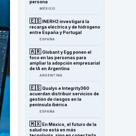
persona
MÉXICO
🇪🇸
INERH2 investigará la
recarga eléctrica y de hidrógeno
entre España y Portugal
ESPAÑA
🇦🇷
Globant y Egg ponen el
foco en las personas para
ampliar la adopción empresarial
de IA en Argentina
ARGENTINA
🇪🇸
Qualys e Integrity360
acuerdan distribuir servicios de
gestión de riesgos en la
península ibérica
ESPAÑA
🇲🇽
En México, el futuro de la
salud no está en más
tecnología, sino en conectarla