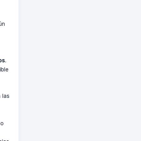
ún
os
.
ible
 las
do