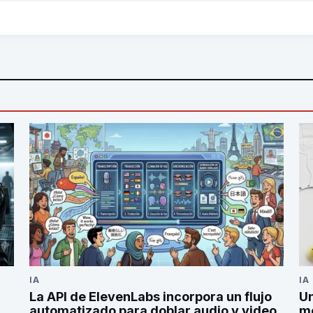
IA
IA
La API de ElevenLabs incorpora un flujo
Un
automatizado para doblar audio y video
mo