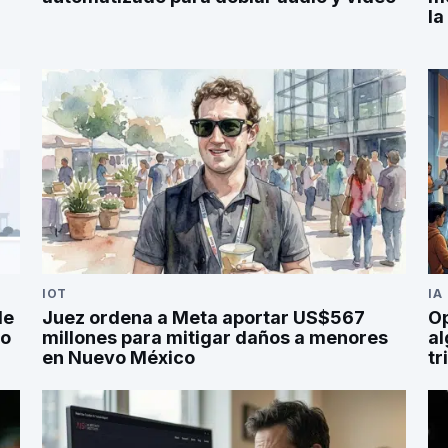
la
IOT
IA
de
Juez ordena a Meta aportar US$567
Op
po
millones para mitigar daños a menores
al
en Nuevo México
tr