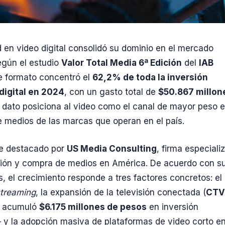
d en video digital consolidó su dominio en el mercado
egún el estudio
Valor Total Media 6ª Edición
del
IAB
te formato concentró el
62,2% de toda la inversión
 digital en 2024
, con un gasto total de
$50.867 millon
El dato posiciona al video como el canal de mayor peso e
e medios de las marcas que operan en el país.
fue destacado por
US Media Consulting
, firma especiali
ción y compra de medios en América. De acuerdo con s
, el crecimiento responde a tres factores concretos: el
treaming
, la expansión de la televisión conectada (
CTV
4 acumuló
$6.175 millones de pesos
en inversión
— y la adopción masiva de plataformas de video corto e