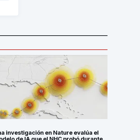
a investigación en Nature evalúa el
delo de IA que el NHC probó durante