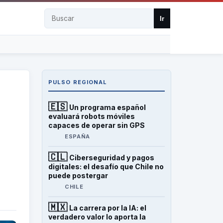
Buscar
Ir
PULSO REGIONAL
🇪🇸
Un programa español
evaluará robots móviles
capaces de operar sin GPS
ESPAÑA
🇨🇱
Ciberseguridad y pagos
digitales: el desafío que Chile no
puede postergar
CHILE
🇲🇽
La carrera por la IA: el
verdadero valor lo aporta la