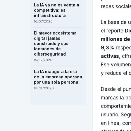
La IA ya no es ventaja
redes social
competitiva: es
infraestructura
16/07/2026
La base de u
el reporte
Di
El mayor ecosistema
digital jamás
millones de
construido y sus
9,3%
respec
lecciones de
ciberseguridad
activas
, cif
15/07/2026
Ese volumen 
La IA inaugura la era
y reduce el 
de la empresa operada
por una sola persona
08/07/2026
Desde el pun
marcas la po
comportamien
usuario. Se
en línea, co