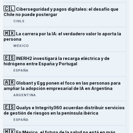
🇨🇱
Ciberseguridad y pagos digitales: el desafío que
Chile no puede postergar
CHILE
🇲🇽
La carrera por la IA: el verdadero valor lo aporta la
persona
MÉXICO
🇪🇸
INERH2 investigará la recarga eléctrica y de
hidrógeno entre España y Portugal
ESPAÑA
🇦🇷
Globant y Egg ponen el foco en las personas para
ampliar la adopción empresarial de IA en Argentina
ARGENTINA
🇪🇸
Qualys e Integrity360 acuerdan distribuir servicios
de gestión de riesgos en la península ibérica
ESPAÑA
🇲🇽
En México, el futuro de la salud no está en más