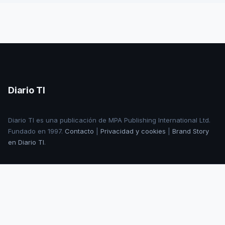
Diario TI
Diario TI es una publicación de MPA Publishing International Ltd.
Fundado en 1997.
Contacto
|
Privacidad y cookies
|
Brand Story
en Diario TI
.