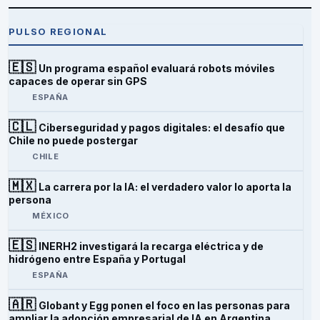
PULSO REGIONAL
🇪🇸
Un programa español evaluará robots móviles
capaces de operar sin GPS
ESPAÑA
🇨🇱
Ciberseguridad y pagos digitales: el desafío que
Chile no puede postergar
CHILE
🇲🇽
La carrera por la IA: el verdadero valor lo aporta la
persona
MÉXICO
🇪🇸
INERH2 investigará la recarga eléctrica y de
hidrógeno entre España y Portugal
ESPAÑA
🇦🇷
Globant y Egg ponen el foco en las personas para
ampliar la adopción empresarial de IA en Argentina