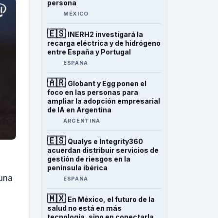
persona
MÉXICO
🇪🇸
INERH2 investigará la
recarga eléctrica y de hidrógeno
entre España y Portugal
ESPAÑA
🇦🇷
Globant y Egg ponen el
foco en las personas para
ampliar la adopción empresarial
de IA en Argentina
ARGENTINA
🇪🇸
Qualys e Integrity360
acuerdan distribuir servicios de
gestión de riesgos en la
península ibérica
 una
ESPAÑA
🇲🇽
En México, el futuro de la
salud no está en más
tecnología, sino en conectarla