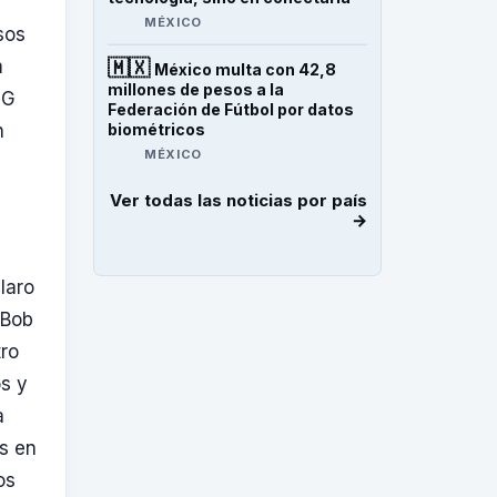
MÉXICO
sos
m
🇲🇽
México multa con 42,8
millones de pesos a la
5G
Federación de Fútbol por datos
n
biométricos
MÉXICO
Ver todas las noticias por país
→
laro
 Bob
tro
os y
a
es en
os