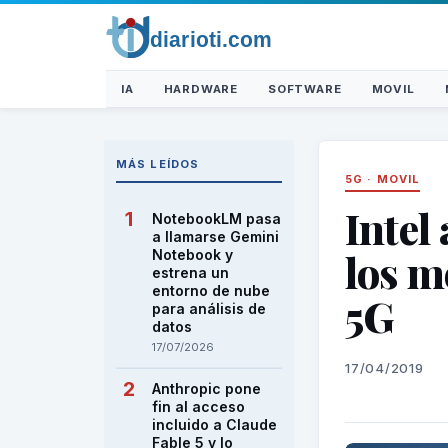
IA
HARDWARE
SOFTWARE
MOVIL
MÁS LEÍDOS
5G
·
MOVIL
Intel
NotebookLM pasa
a llamarse Gemini
los 
Notebook y
estrena un
entorno de nube
5G
para análisis de
datos
17/07/2026
17/04/2019
Anthropic pone
fin al acceso
incluido a Claude
Fable 5 y lo