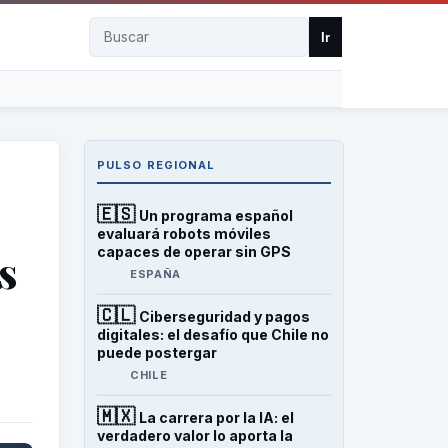
Buscar
Ir
PULSO REGIONAL
🇪🇸
Un programa español
evaluará robots móviles
capaces de operar sin GPS
s
ESPAÑA
🇨🇱
Ciberseguridad y pagos
digitales: el desafío que Chile no
puede postergar
CHILE
🇲🇽
La carrera por la IA: el
verdadero valor lo aporta la