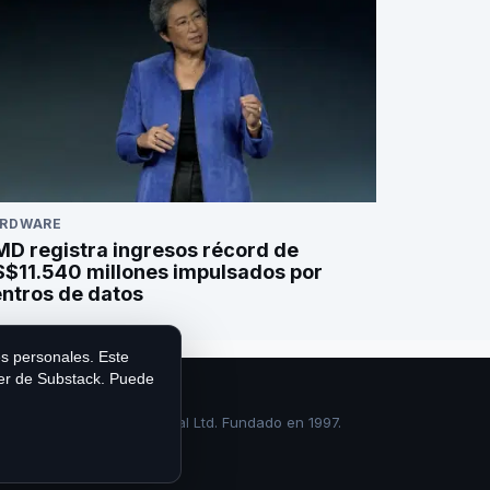
RDWARE
D registra ingresos récord de
$11.540 millones impulsados por
ntros de datos
es personales. Este
ter de Substack. Puede
MPA Publishing International Ltd. Fundado en 1997.
|
Brand Story en Diario TI
.