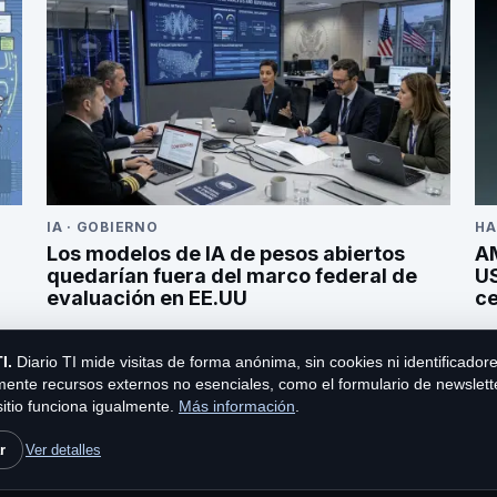
IA
·
GOBIERNO
HA
Los modelos de IA de pesos abiertos
AM
quedarían fuera del marco federal de
US
evaluación en EE.UU
ce
I.
Diario TI mide visitas de forma anónima, sin cookies ni identificador
ente recursos externos no esenciales, como el formulario de newslet
sitio funciona igualmente.
Más información
.
Diario TI es una publicación de 
r
Ver detalles
Contacto
|
Privacidad y cookies