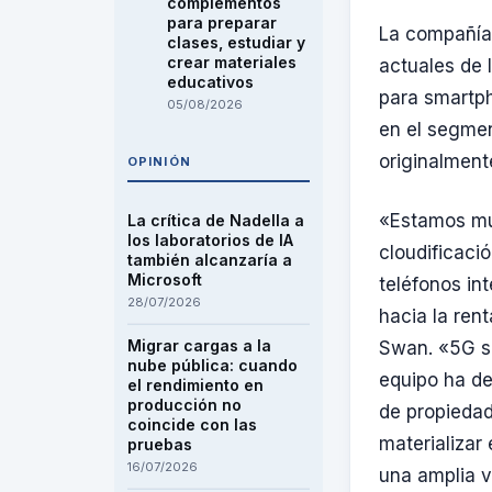
complementos
para preparar
La compañía
clases, estudiar y
crear materiales
actuales de 
educativos
para smartp
05/08/2026
en el segmen
originalment
OPINIÓN
«Estamos mu
La crítica de Nadella a
los laboratorios de IA
cloudificaci
también alcanzaría a
Microsoft
teléfonos in
28/07/2026
hacia la rent
Migrar cargas a la
Swan. «5G si
nube pública: cuando
equipo ha de
el rendimiento en
producción no
de propiedad
coincide con las
materializar
pruebas
16/07/2026
una amplia v