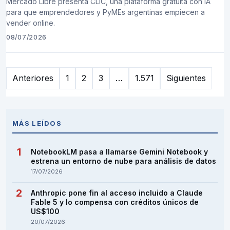
Mercado Libre presenta CLIC, una plataforma gratuita con IA
para que emprendedores y PyMEs argentinas empiecen a
vender online.
08/07/2026
Paginación
Anteriores
1
2
3
…
1.571
Siguientes
de
entradas
MÁS LEÍDOS
NotebookLM pasa a llamarse Gemini Notebook y
estrena un entorno de nube para análisis de datos
17/07/2026
Anthropic pone fin al acceso incluido a Claude
Fable 5 y lo compensa con créditos únicos de
US$100
20/07/2026