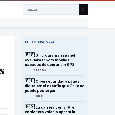
Buscar
Ir
PULSO REGIONAL
🇪🇸
Un programa español
evaluará robots móviles
capaces de operar sin GPS
s
ESPAÑA
🇨🇱
Ciberseguridad y pagos
digitales: el desafío que Chile no
puede postergar
CHILE
🇲🇽
La carrera por la IA: el
verdadero valor lo aporta la