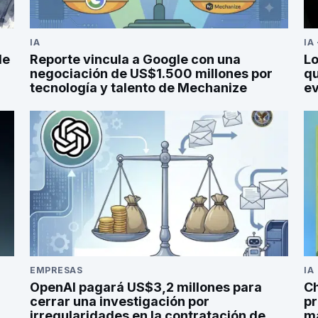
IA
IA
de
Reporte vincula a Google con una
Lo
negociación de US$1.500 millones por
qu
tecnología y talento de Mechanize
ev
EMPRESAS
IA
OpenAI pagará US$3,2 millones para
C
cerrar una investigación por
pr
irregularidades en la contratación de
ma