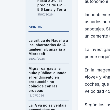
hasta 80% los
autónomo e i
precios de GPT-
5.6 Luna y Terra
Indudablemen
31/07/2026
usuarios hum
OPINIÓN
sabotajes. S
únicamente 
La crítica de Nadella a
los laboratorios de IA
La investiga
también alcanzaría a
Microsoft
puede engaña
28/07/2026
Migrar cargas a la
En la imagen 
nube pública: cuando
«love» y «ha
el rendimiento en
producción no
coches, que 
coincide con las
pruebas
velocidad 45
16/07/2026
Según los in
La IA ya no es ventaja
competitiva: es