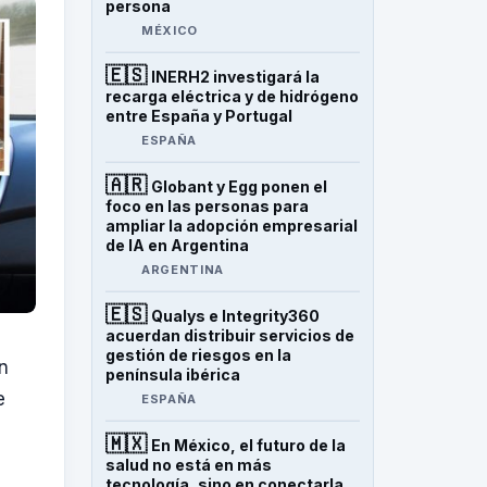
persona
MÉXICO
🇪🇸
INERH2 investigará la
recarga eléctrica y de hidrógeno
entre España y Portugal
ESPAÑA
🇦🇷
Globant y Egg ponen el
foco en las personas para
ampliar la adopción empresarial
de IA en Argentina
ARGENTINA
🇪🇸
Qualys e Integrity360
acuerdan distribuir servicios de
gestión de riesgos en la
un
península ibérica
e
ESPAÑA
🇲🇽
En México, el futuro de la
salud no está en más
tecnología, sino en conectarla