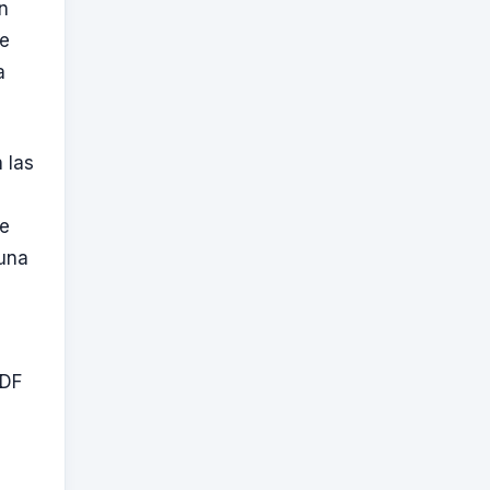
n
ue
a
 las
je
 una
PDF