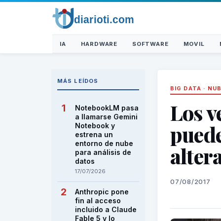
IA
HARDWARE
SOFTWARE
MOVIL
MÁS LEÍDOS
BIG DATA
·
NUB
Los v
NotebookLM pasa
a llamarse Gemini
puede
Notebook y
estrena un
entorno de nube
alter
para análisis de
datos
17/07/2026
07/08/2017
Anthropic pone
fin al acceso
incluido a Claude
Fable 5 y lo