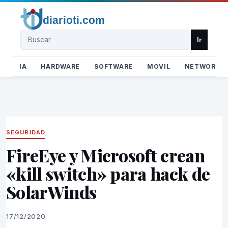
Buscar
Ir
IA
HARDWARE
SOFTWARE
MOVIL
NETWORK
SEGURIDAD
FireEye y Microsoft crean
«kill switch» para hack de
SolarWinds
17/12/2020