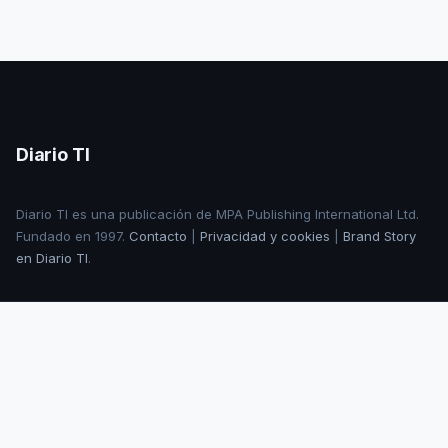
Diario TI
Diario TI es una publicación de MPA Publishing International Ltd.
Fundado en 1997.
Contacto
|
Privacidad y cookies
|
Brand Story
en Diario TI
.