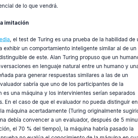
tencial de lo que vendrá.
la imitación
edia
, el test de Turing es una prueba de la habilidad de
 exhibir un comportamiento inteligente similar al de un
istinguible de este. Alan Turing propuso que un human
versaciones en lenguaje natural entre un humano y un
ñada para generar respuestas similares a las de un
valuador sabría que uno de los participantes de la
 es una máquina y los intervinientes serían separados
s. En el caso de que el evaluador no pueda distinguir en
la máquina acertadamente (Turing originalmente sugiri
na debía convencer a un evaluador, después de 5 minu
ión, el 70 % del tiempo), la máquina habría pasado la
 prueba no evalúa el conocimiento de la máquina en cu