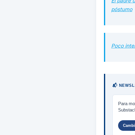
El padre d
póstumo
Poco inte
📬 NEWSL
Para mos
Substack
Cambia