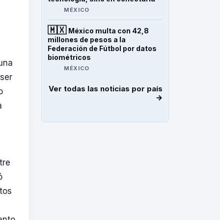
MÉXICO
🇲🇽
México multa con 42,8
millones de pesos a la
Federación de Fútbol por datos
biométricos
 una
MÉXICO
 ser
Ver todas las noticias por país
o
→
a
tre
ó
tos
anto