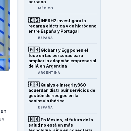
persona
MÉXICO
🇪🇸
INERH2 investigará la
recarga eléctrica y de hidrógeno
entre España y Portugal
ESPAÑA
🇦🇷
Globant y Egg ponen el
foco en las personas para
ampliar la adopción empresarial
de IA en Argentina
ARGENTINA
🇪🇸
Qualys e Integrity360
acuerdan distribuir servicios de
gestión de riesgos en la
península ibérica
ESPAÑA
ién
🇲🇽
ue
En México, el futuro de la
salud no está en más
,
tecnología, sino en conectarla