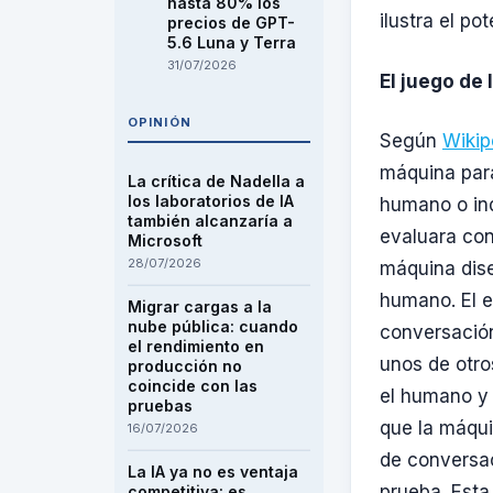
hasta 80% los
ilustra el po
precios de GPT-
5.6 Luna y Terra
31/07/2026
El juego de 
OPINIÓN
Según
Wikip
máquina para
La crítica de Nadella a
los laboratorios de IA
humano o ind
también alcanzaría a
evaluara con
Microsoft
28/07/2026
máquina dise
humano. El e
Migrar cargas a la
nube pública: cuando
conversación
el rendimiento en
unos de otro
producción no
coincide con las
el humano y 
pruebas
que la máqui
16/07/2026
de conversac
La IA ya no es ventaja
prueba. Esta
competitiva: es