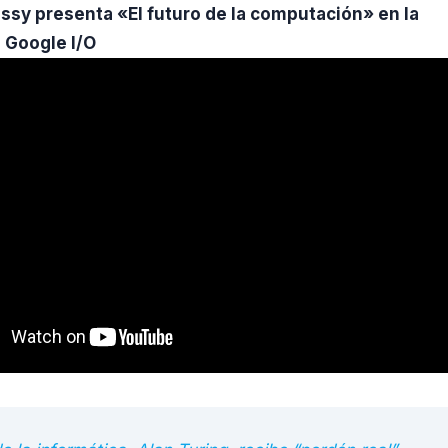
sy presenta «El futuro de la computación» en la
 Google I/O