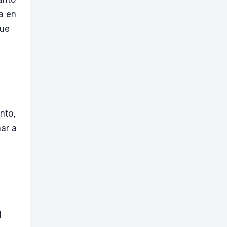
a en
que
nto,
ar a
l