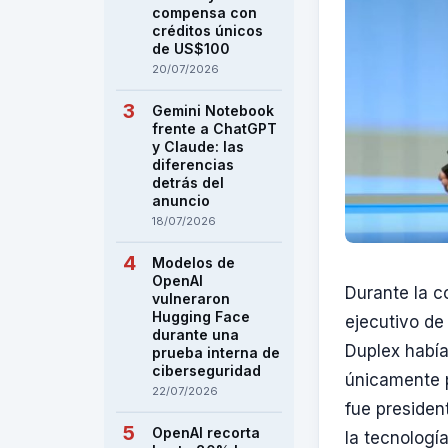
compensa con
créditos únicos
de US$100
20/07/2026
Gemini Notebook
frente a ChatGPT
y Claude: las
diferencias
detrás del
anuncio
18/07/2026
Modelos de
OpenAI
Durante la c
vulneraron
Hugging Face
ejecutivo de
durante una
Duplex había
prueba interna de
ciberseguridad
únicamente p
22/07/2026
fue presiden
OpenAI recorta
la tecnologí