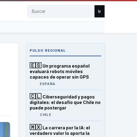
Buscar
Ir
PULSO REGIONAL
🇪🇸
Un programa español
evaluará robots móviles
capaces de operar sin GPS
ESPAÑA
🇨🇱
Ciberseguridad y pagos
digitales: el desafío que Chile no
puede postergar
CHILE
🇲🇽
La carrera por la IA: el
verdadero valor lo aporta la