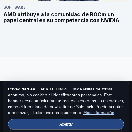
SOFTWARE
AMD atribuye a la comunidad de ROCm un
papel central en su competencia con NVIDIA
Privacidad en Diario TI.
Diario TI mide visitas de forma
anónima, sin cookies ni identificadores personales. Este
banner gestiona únicamente recursos externos no esenciales,
como el formulario de newsletter de Substack. Puede aceptar
Diario TI
o rechazar; el sitio funciona igualmente.
Más información
.
Aceptar
Diario TI es una publicación de MPA Publishing International Ltd.