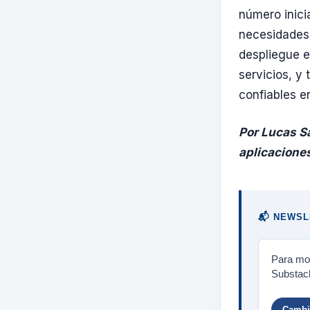
número inici
necesidades 
despliegue e
servicios, y 
confiables e
Por Lucas S
aplicacione
📬 NEWSL
Para mos
Substack
Cambia