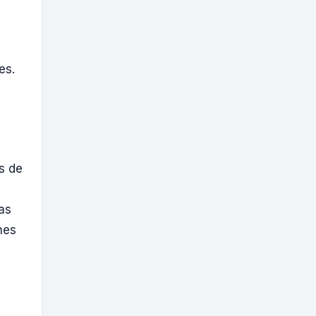
es.
s de
as
nes