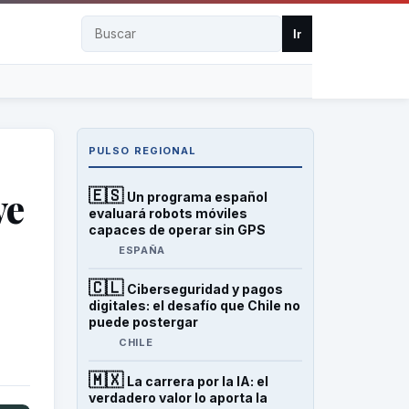
Buscar
Ir
PULSO REGIONAL
ve
🇪🇸
Un programa español
evaluará robots móviles
capaces de operar sin GPS
ESPAÑA
🇨🇱
Ciberseguridad y pagos
digitales: el desafío que Chile no
puede postergar
CHILE
🇲🇽
La carrera por la IA: el
verdadero valor lo aporta la