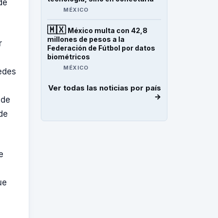
de
MÉXICO
🇲🇽
México multa con 42,8
millones de pesos a la
r
Federación de Fútbol por datos
biométricos
MÉXICO
redes
Ver todas las noticias por país
→
 de
de
e
ue