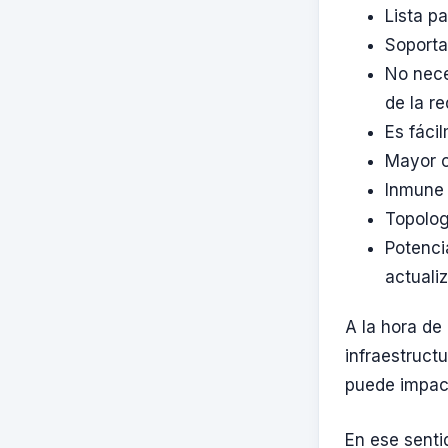
Lista p
Soporta
No nece
de la re
Es fáci
Mayor c
Inmune 
Topolog
Potenci
actualiz
A la hora de
infraestruct
puede impact
En ese senti