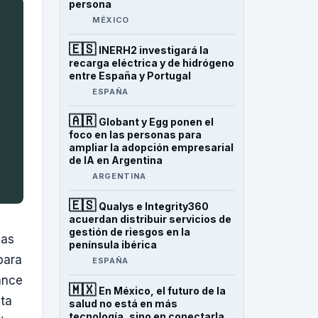
persona
MÉXICO
🇪🇸
INERH2 investigará la
recarga eléctrica y de hidrógeno
entre España y Portugal
ESPAÑA
🇦🇷
Globant y Egg ponen el
foco en las personas para
ampliar la adopción empresarial
de IA en Argentina
ARGENTINA
🇪🇸
Qualys e Integrity360
acuerdan distribuir servicios de
gestión de riesgos en la
las
península ibérica
para
ESPAÑA
vance
🇲🇽
En México, el futuro de la
lta
salud no está en más
tecnología, sino en conectarla