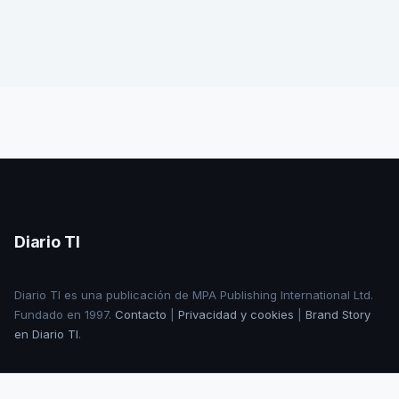
Diario TI
Diario TI es una publicación de MPA Publishing International Ltd.
Fundado en 1997.
Contacto
|
Privacidad y cookies
|
Brand Story
en Diario TI
.