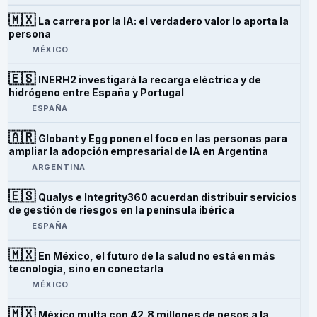
🇲🇽
La carrera por la IA: el verdadero valor lo aporta la
persona
MÉXICO
🇪🇸
INERH2 investigará la recarga eléctrica y de
hidrógeno entre España y Portugal
ESPAÑA
🇦🇷
Globant y Egg ponen el foco en las personas para
ampliar la adopción empresarial de IA en Argentina
ARGENTINA
🇪🇸
Qualys e Integrity360 acuerdan distribuir servicios
de gestión de riesgos en la península ibérica
ESPAÑA
🇲🇽
En México, el futuro de la salud no está en más
tecnología, sino en conectarla
MÉXICO
🇲🇽
México multa con 42,8 millones de pesos a la