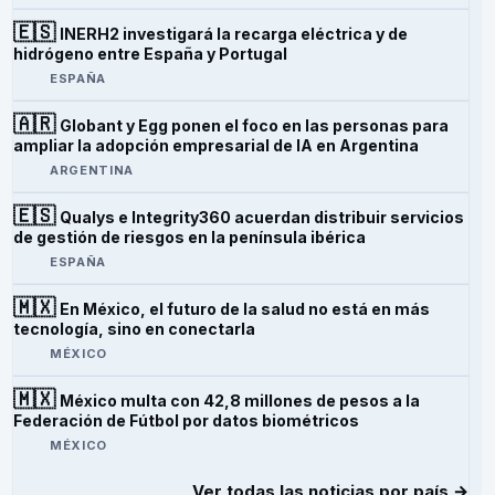
🇪🇸
INERH2 investigará la recarga eléctrica y de
hidrógeno entre España y Portugal
ESPAÑA
🇦🇷
Globant y Egg ponen el foco en las personas para
ampliar la adopción empresarial de IA en Argentina
ARGENTINA
🇪🇸
Qualys e Integrity360 acuerdan distribuir servicios
de gestión de riesgos en la península ibérica
ESPAÑA
🇲🇽
En México, el futuro de la salud no está en más
tecnología, sino en conectarla
MÉXICO
🇲🇽
México multa con 42,8 millones de pesos a la
Federación de Fútbol por datos biométricos
MÉXICO
Ver todas las noticias por país →