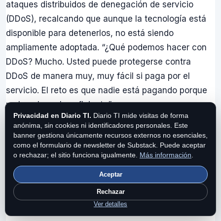
ataques distribuidos de denegación de servicio
(DDoS), recalcando que aunque la tecnología está
disponible para detenerlos, no está siendo
ampliamente adoptada. “¿Qué podemos hacer con
DDoS? Mucho. Usted puede protegerse contra
DDoS de manera muy, muy fácil si paga por el
servicio. El reto es que nadie está pagando porque
no lo valoran lo suficiente”.
Privacidad en Diario TI.
Diario TI mide visitas de forma
anónima, sin cookies ni identificadores personales. Este
banner gestiona únicamente recursos externos no esenciales,
Mantenga la cabeza en alto para
como el formulario de newsletter de Substack. Puede aceptar
o rechazar; el sitio funciona igualmente.
Más información
.
evitar problemas y encontrar
soluciones
Aceptar
Rechazar
Es fácil sentirse abrumado. Hay tantos ataques,
Ver detalles
tantos agentes maliciosos, y tantas soluciones en el