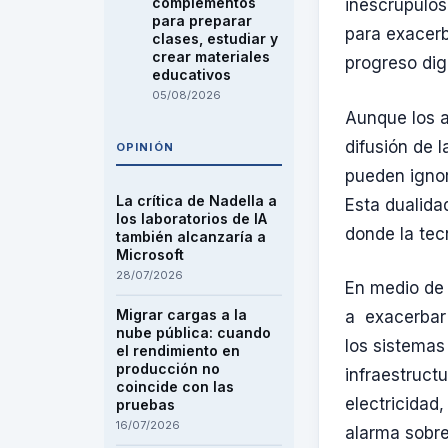
complementos
inescrupulos
para preparar
para exacerb
clases, estudiar y
crear materiales
progreso digi
educativos
05/08/2026
Aunque los a
difusión de 
OPINIÓN
pueden ignor
La crítica de Nadella a
Esta dualida
los laboratorios de IA
donde la tec
también alcanzaría a
Microsoft
28/07/2026
En medio de 
Migrar cargas a la
a exacerbar 
nube pública: cuando
los sistemas
el rendimiento en
producción no
infraestruct
coincide con las
electricidad
pruebas
16/07/2026
alarma sobre