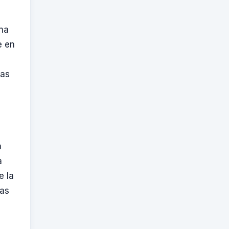
una
e en
das
a
a
e la
tas