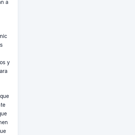
an a
nic
os
os y
ara
rque
nte
que
rmen
que