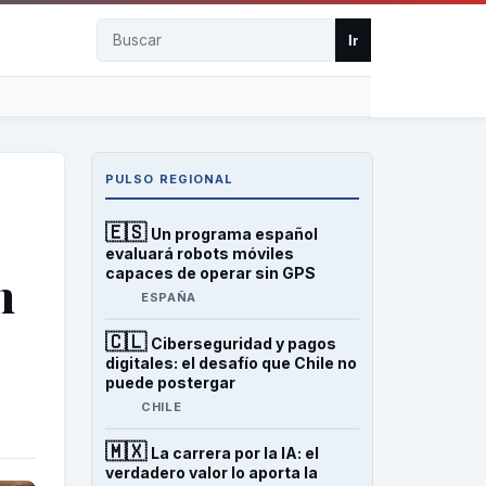
Buscar
Ir
PULSO REGIONAL
🇪🇸
Un programa español
evaluará robots móviles
capaces de operar sin GPS
n
ESPAÑA
🇨🇱
Ciberseguridad y pagos
digitales: el desafío que Chile no
puede postergar
CHILE
🇲🇽
La carrera por la IA: el
verdadero valor lo aporta la