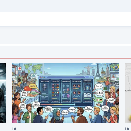
IA
IA