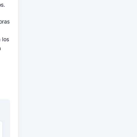
s.
oras
 los
n