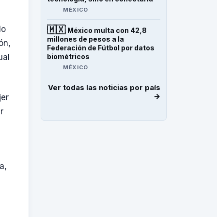
MÉXICO
lo
🇲🇽
México multa con 42,8
millones de pesos a la
ón,
Federación de Fútbol por datos
ual
biométricos
MÉXICO
Ver todas las noticias por país
→
jer
r
a,