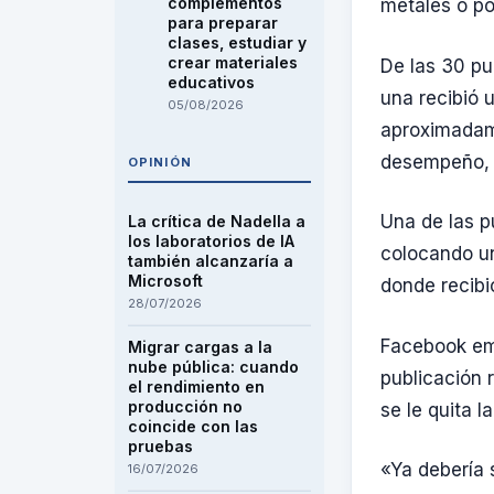
complementos
metales o p
para preparar
clases, estudiar y
crear materiales
De las 30 pu
educativos
una recibió 
05/08/2026
aproximadame
desempeño, c
OPINIÓN
Una de las p
La crítica de Nadella a
los laboratorios de IA
colocando un
también alcanzaría a
Microsoft
donde recibi
28/07/2026
Facebook emp
Migrar cargas a la
nube pública: cuando
publicación 
el rendimiento en
producción no
se le quita l
coincide con las
pruebas
«Ya debería 
16/07/2026