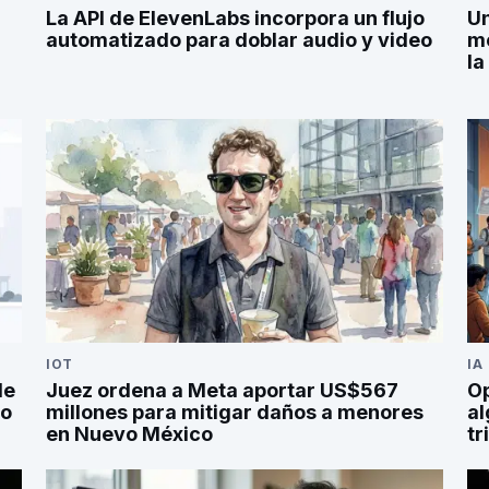
La API de ElevenLabs incorpora un flujo
Un
automatizado para doblar audio y video
mo
la
IOT
IA
de
Juez ordena a Meta aportar US$567
Op
po
millones para mitigar daños a menores
al
en Nuevo México
tr