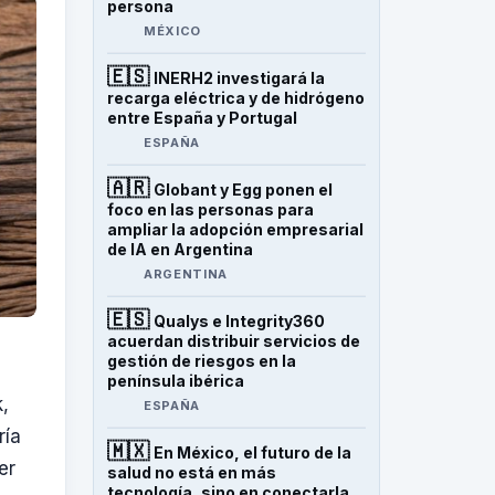
persona
MÉXICO
🇪🇸
INERH2 investigará la
recarga eléctrica y de hidrógeno
entre España y Portugal
ESPAÑA
🇦🇷
Globant y Egg ponen el
foco en las personas para
ampliar la adopción empresarial
de IA en Argentina
ARGENTINA
🇪🇸
Qualys e Integrity360
acuerdan distribuir servicios de
gestión de riesgos en la
península ibérica
,
ESPAÑA
ría
🇲🇽
En México, el futuro de la
er
salud no está en más
tecnología, sino en conectarla