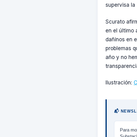
supervisa la
Scurato afir
en el último
dañinos en e
problemas q
año y no he
transparencia
Ilustración:
C
📬 NEWSL
Para mos
Substack