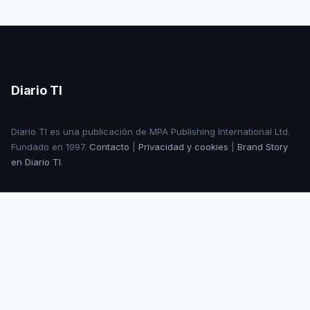
Diario TI
Diario TI es una publicación de MPA Publishing International Ltd.
Fundado en 1997.
Contacto
|
Privacidad y cookies
|
Brand Story
en Diario TI
.