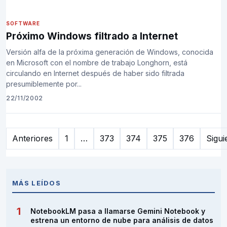
SOFTWARE
Próximo Windows filtrado a Internet
Versión alfa de la próxima generación de Windows, conocida
en Microsoft con el nombre de trabajo Longhorn, está
circulando en Internet después de haber sido filtrada
presumiblemente por...
22/11/2002
Paginación
Anteriores
1
…
373
374
375
376
Sigui
de
entradas
MÁS LEÍDOS
NotebookLM pasa a llamarse Gemini Notebook y
estrena un entorno de nube para análisis de datos