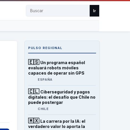
Buscar
Ir
PULSO REGIONAL
🇪🇸
Un programa español
evaluará robots móviles
capaces de operar sin GPS
ESPAÑA
🇨🇱
Ciberseguridad y pagos
digitales: el desafío que Chile no
puede postergar
CHILE
🇲🇽
La carrera por la IA: el
verdadero valor lo aporta la