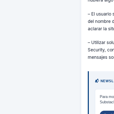
hubiera algo
– El usuario
del nombre d
aclarar la si
– Utilizar s
Security, co
mensajes sos
📬 NEWSL
Para mos
Substack