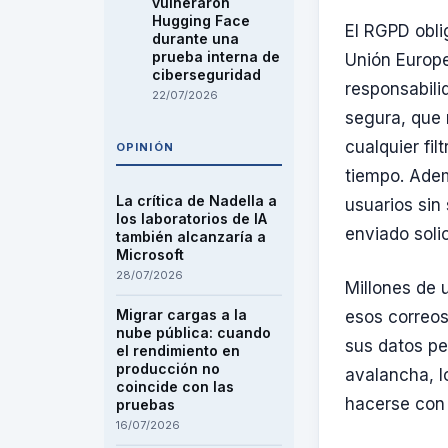
vulneraron
Hugging Face
El RGPD obli
durante una
prueba interna de
Unión Europe
ciberseguridad
responsabili
22/07/2026
segura, que 
cualquier fi
OPINIÓN
tiempo. Ade
La crítica de Nadella a
usuarios sin
los laboratorios de IA
enviado soli
también alcanzaría a
Microsoft
28/07/2026
Millones de 
Migrar cargas a la
esos correo
nube pública: cuando
sus datos pe
el rendimiento en
producción no
avalancha, l
coincide con las
hacerse con 
pruebas
16/07/2026