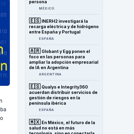
persona
MÉXICO
🇪🇸
INERH2 investigará la
recarga eléctrica y de hidrógeno
entre España y Portugal
ESPAÑA
🇦🇷
Globant y Egg ponen el
foco en las personas para
ampliar la adopción empresarial
de IA en Argentina
ARGENTINA
🇪🇸
Qualys e Integrity360
acuerdan distribuir servicios de
gestión de riesgos en la
n
península ibérica
aba
ESPAÑA
io
🇲🇽
En México, el futuro de la
salud no está en más
tecnología, sino en conectarla