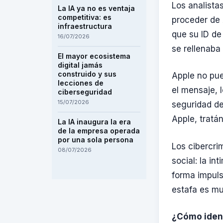
Los analista
La IA ya no es ventaja
competitiva: es
proceder de 
infraestructura
que su ID de
16/07/2026
se rellenaba
El mayor ecosistema
digital jamás
construido y sus
Apple no pue
lecciones de
el mensaje, 
ciberseguridad
15/07/2026
seguridad de
Apple, tratá
La IA inaugura la era
de la empresa operada
por una sola persona
Los cibercri
08/07/2026
social: la in
forma impuls
estafa es mu
¿Cómo ident