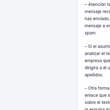
– Atención t
mensaje reci
has enviado.
mensaje a es
spam.
– Si el asunt
analizar el 
empresa que 
dirigirá a é
apellidos.
– Otra forma
enlace que se
sobre el text
la esquina i