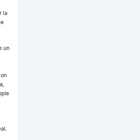
 la
ue
e un
con
a,
pple
al.