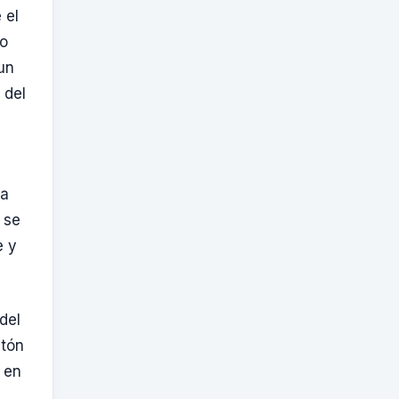
 el
mo
un
 del
na
 se
e y
del
atón
o en