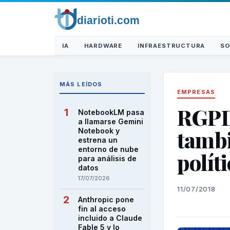
IA
HARDWARE
INFRAESTRUCTURA
SO
MÁS LEÍDOS
EMPRESAS
RGPD:
NotebookLM pasa
a llamarse Gemini
tambi
Notebook y
estrena un
entorno de nube
polít
para análisis de
datos
17/07/2026
11/07/2018
Anthropic pone
fin al acceso
incluido a Claude
Fable 5 y lo