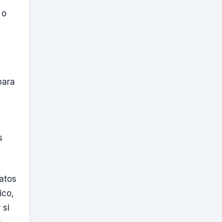
 o
para
s
datos
ico,
 si