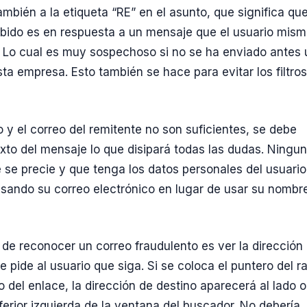
ambién a la etiqueta “RE” en el asunto, que significa que
bido es en respuesta a un mensaje que el usuario mis
 Lo cual es muy sospechoso si no se ha enviado antes 
ta empresa. Esto también se hace para evitar los filtros
o y el correo del remitente no son suficientes, se debe
texto del mensaje lo que disipará todas las dudas. Ningu
se precie y que tenga los datos personales del usuario
l usando su correo electrónico en lugar de usar su nombr
 de reconocer un correo fraudulento es ver la dirección 
 pide al usuario que siga. Si se coloca el puntero del r
o del enlace, la dirección de destino aparecerá al lado 
nferior izquierda de la ventana del buscador. No debería