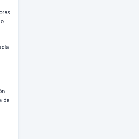
tores
no
edía
ón
a de