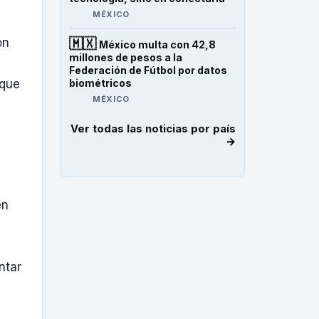
MÉXICO
on
🇲🇽
México multa con 42,8
millones de pesos a la
Federación de Fútbol por datos
 que
biométricos
MÉXICO
Ver todas las noticias por país
→
en
b
ntar