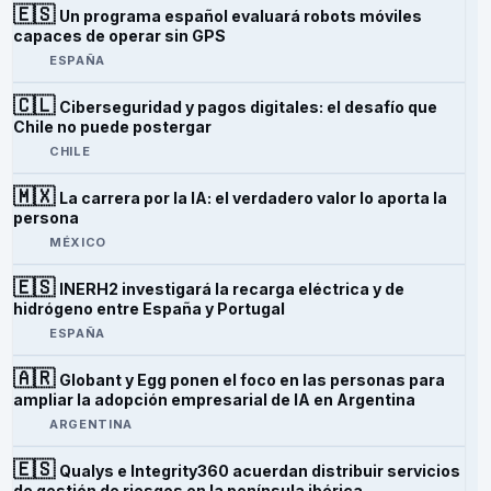
🇪🇸
Un programa español evaluará robots móviles
capaces de operar sin GPS
ESPAÑA
🇨🇱
Ciberseguridad y pagos digitales: el desafío que
Chile no puede postergar
CHILE
🇲🇽
La carrera por la IA: el verdadero valor lo aporta la
persona
MÉXICO
🇪🇸
INERH2 investigará la recarga eléctrica y de
hidrógeno entre España y Portugal
ESPAÑA
🇦🇷
Globant y Egg ponen el foco en las personas para
ampliar la adopción empresarial de IA en Argentina
ARGENTINA
🇪🇸
Qualys e Integrity360 acuerdan distribuir servicios
de gestión de riesgos en la península ibérica