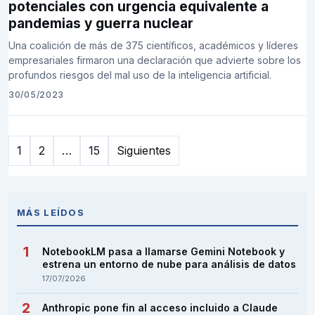
potenciales con urgencia equivalente a
pandemias y guerra nuclear
Una coalición de más de 375 científicos, académicos y líderes
empresariales firmaron una declaración que advierte sobre los
profundos riesgos del mal uso de la inteligencia artificial.
30/05/2023
Paginación
1
2
…
15
Siguientes
de
entradas
MÁS LEÍDOS
NotebookLM pasa a llamarse Gemini Notebook y
estrena un entorno de nube para análisis de datos
17/07/2026
Anthropic pone fin al acceso incluido a Claude